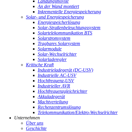
Landungsmovile
An der Wand montiert
Inkrementelle Energiespeicherung
Solar- und Energiespeicherung
Energiespeicherlösung
Solar-Straßenbeleuchtungssystem
Solartelekommunikation BTS
Solarstromsystem
Tragbares Solarsystem
Solarmodule
Solar-Wechselrichter
Solarladeregler
Kritische Kraft
Industrieladegerät (DC-USV)
Industrielle AC-USV
Hochfrequenz-USV
Industrieller AVR
Hochfrequenzgleichrichter
Akkuladegerät
Machtverteilung
Rechenzentrumslösung
Telekommunikation/Elektro-Wechselrichter
Unternehmen
Über uns
Geschichte