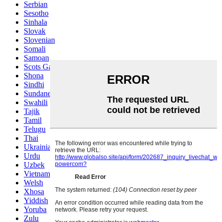
Serbian
Sesotho
Sinhala
Slovak
Slovenian
Somali
Samoan
Scots Gaelic
Shona
Sindhi
Sundanese
Swahili
Tajik
Tamil
Telugu
Thai
Ukrainian
Urdu
Uzbek
Vietnamese
Welsh
Xhosa
Yiddish
Yoruba
Zulu